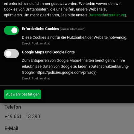
erforderlich sind und immer gesetzt werden. Weiterhin verwenden wir
Bürofläche 1. OG
Cookies von Drittanbietern, die uns helfen, unsere Website zu
optimieren. Um mehr zu erfahren, lies bitte unsere
Datenschutzerklärung
.
Erforderliche Cookies
(immer erforderlich)
Diese Cookies sind für die Nutzbarkeit der Website notwendig.
1
ERGEBNISSE GEFUNDEN
Zweck: Funktionalität
Google Maps und Google Fonts
Zum Entsperren von Google Maps-Inhalten benötigen wir Ihre
erlaubnisse Daten von Google zu laden. (Datenschutzerklärung-
Postanschrift/Verwaltung
Google: https://policies.google.com/privacy)
Zweck: Funktionalität
SL-DV Service GmbH
Rangstraße 39
Auswahl bestätigen
36043 Fulda
Telefon
+49 661 - 13-390
E-Mail